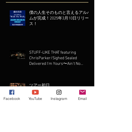
僕の人生そのものと言えるアルバ
ムが完成！2025年3月10日リリー
ス！
STUFF-LIKE THAT featuring
ChrisParker/Sighed Sealed
Delivered I'm Yours〜Ain't No
Mountain High Enough
ツアー初日
Facebook
YouTube
Instagram
Email
このトリオで初LIVE演ります！