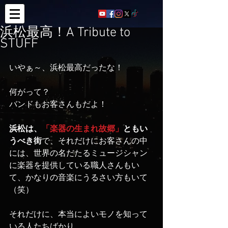
浜松最高！A Tribute to
STUFF
いやぁ～、浜松最高だったな！
何がって？
バンドもお客さんもだよ！
浜松は、
「楽器の生まれ故郷」
ともい
うべき街
で、それだけにお客さんの中
には、世界の名だたるミュージシャン
に楽器を提供している職人さんもい
て、かなりの音楽にうるさい方もいて
（笑）
それだけに、本当によいモノを知って
いる人たちばかり。。。