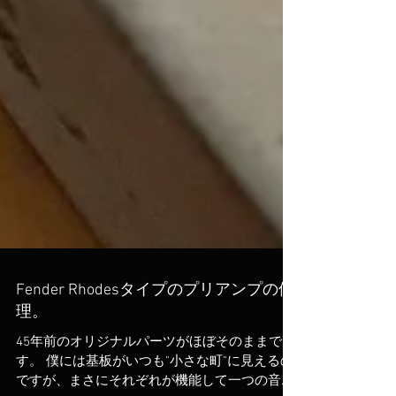
Fender Rhodesタイプのプリアンプの修
理。