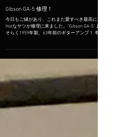
Gibson GA-5 修理！
今日もご縁があり、これまた愛すべき最高に
Hotなヤツが修理に来ました。"Gibson GA-5" お
そらく1959年製。63年前のギターアンプ！ 有
無を言わせない我が工房で圧倒的な先輩です。
焦げたファンキーな臭いがするとの事なので、
回復に向けて先ずは念を入れていきます✨✨...