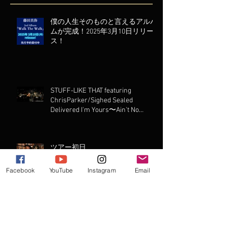
僕の人生そのものと言えるアルバ
ムが完成！2025年3月10日リリー
ス！
STUFF-LIKE THAT featuring
ChrisParker/Sighed Sealed
Delivered I'm Yours〜Ain't No
Mountain High Enough
ツアー初日
Facebook
YouTube
Instagram
Email
このトリオで初LIVE演ります！