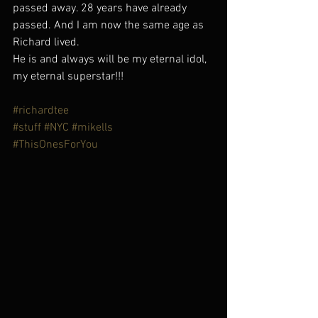
passed away. 28 years have already 
passed. And I am now the same age as 
Richard lived.
He is and always will be my eternal idol, 
my eternal superstar!!!
#richardtee
#stuff
#NYC
#mikells
#ThisOnesForYou