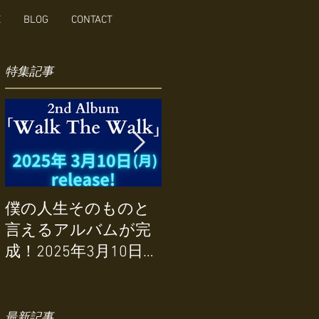
E
BLOG
CONTACT
特集記事
STUFF-LIKE THAT
僕の人生そのものと
featuring
言えるアルバムが完
ChrisParker/Sighed
成！2025年3月10日リ
Sealed Delivered I'm
リース！
Yours〜Ain't No
Mountain High Enough
最新記事