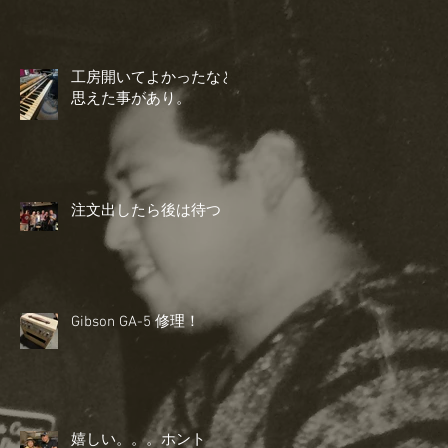
工房開いてよかったなと
思えた事があり。
注文出したら後は待つ
Gibson GA-5 修理！
嬉しい。。。ホント