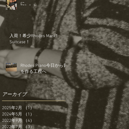
に。。。
入荷！希少Rhodes Mark1
Suitcase！
Rhodes Piano今日から音
を作る工程へ
アーカイブ
2025年2月
（1）
1件の記事
2024年5月
（1）
1件の記事
2022年9月
（4）
4件の記事
2022年7月
（3）
3件の記事