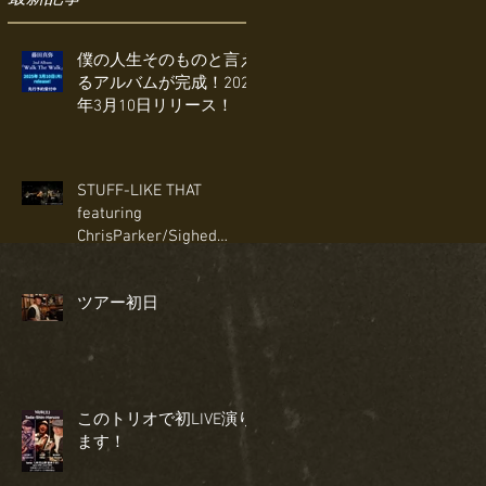
僕の人生そのものと言え
るアルバムが完成！2025
年3月10日リリース！
STUFF-LIKE THAT
featuring
ChrisParker/Sighed
Sealed Delivered I'm
Yours〜Ain't No Mountain
ツアー初日
High Enough
このトリオで初LIVE演り
ます！