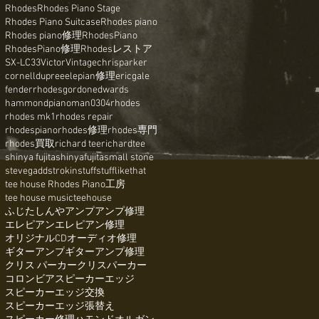
Rhodes
Rhodes Piano Stage
Rhodes Piano Suitcase
Rhodes piano
Rhodes piano修理
RhodesPiano
RhodesPiano修理
Rhodesレストア
SX-LC33
Victor
Vintage
chrisparker
cornelldupree
elepian修理
ericgale
fenderrhodes
gordonedwards
hammond
pianoman0304
rhodes
rhodes mk1
rhodes repair
rhodespiano
rhodes修理
rhodes専門
rhodes買取
richard tee
richardtee
shinya fujita
shinyafujita
small stone
stevegadd
strokin
stuff
stufflikethat
tee house Rhodes Piano工房
tee house music
teehouse
ふじたしんや
アンプ
アンプ修理
エレピアン
エレピアン修理
オリジナルCD
オーディオ修理
ギターアンプ
ギターアンプ修理
クリス パーカー
クリスパーカー
コロンビア
スピーカーエッジ
スピーカーエッジ交換
スピーカーエッジ張替え