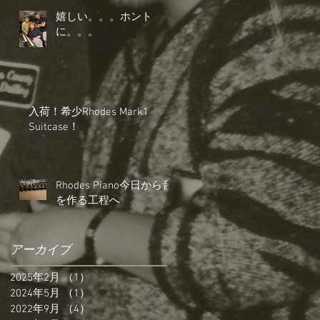
嬉しい。。。ホント
に。。。
入荷！希少Rhodes Mark1
Suitcase！
Rhodes Piano今日から音
を作る工程へ
アーカイブ
2025年2月
（1）
1件の記事
2024年5月
（1）
1件の記事
2022年9月
（4）
4件の記事