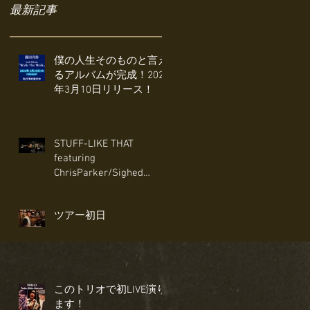
最新記事
僕の人生そのものと言え
るアルバムが完成！2025
年3月10日リリース！
STUFF-LIKE THAT
featuring
ChrisParker/Sighed
Sealed Delivered I'm
Yours〜Ain't No Mountain
ツアー初日
High Enough
このトリオで初LIVE演り
ます！