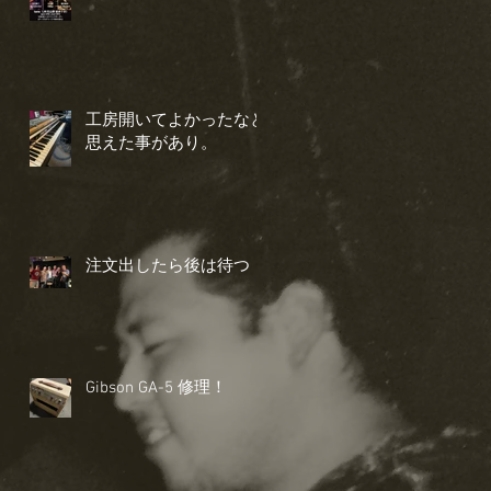
工房開いてよかったなと
思えた事があり。
注文出したら後は待つ
Gibson GA-5 修理！