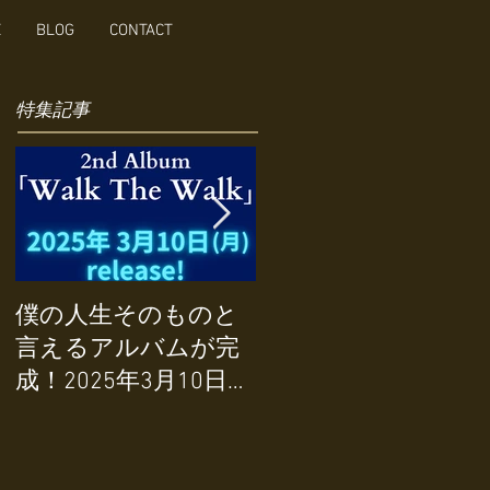
E
BLOG
CONTACT
特集記事
STUFF-LIKE THAT
僕の人生そのものと
featuring
言えるアルバムが完
ChrisParker/Sighed
成！2025年3月10日リ
Sealed Delivered I'm
リース！
Yours〜Ain't No
Mountain High Enough