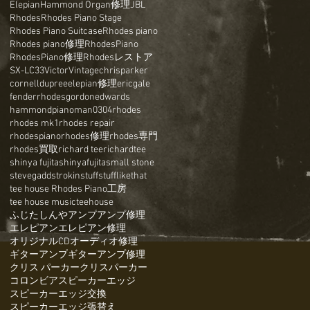
Elepian
Hammond Organ修理
JBL
Rhodes
Rhodes Piano Stage
Rhodes Piano Suitcase
Rhodes piano
Rhodes piano修理
RhodesPiano
RhodesPiano修理
Rhodesレストア
SX-LC33
Victor
Vintage
chrisparker
cornelldupree
elepian修理
ericgale
fenderrhodes
gordonedwards
hammond
pianoman0304
rhodes
rhodes mk1
rhodes repair
rhodespiano
rhodes修理
rhodes専門
rhodes買取
richard tee
richardtee
shinya fujita
shinyafujita
small stone
stevegadd
strokin
stuff
stufflikethat
tee house Rhodes Piano工房
tee house music
teehouse
ふじたしんや
アンプ
アンプ修理
エレピアン
エレピアン修理
オリジナルCD
オーディオ修理
ギターアンプ
ギターアンプ修理
クリス パーカー
クリスパーカー
コロンビア
スピーカーエッジ
スピーカーエッジ交換
スピーカーエッジ張替え