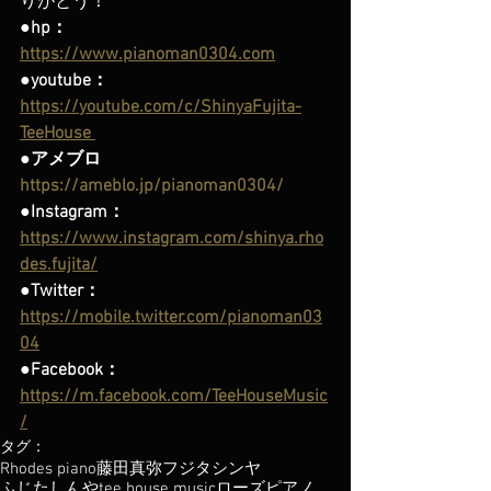
りがとう！
●hp：
https://www.pianoman0304.com
●youtube：
https://youtube.com/c/ShinyaFujita-
TeeHouse 
●アメブロ 
https://ameblo.jp/pianoman0304/
●Instagram：
https://www.instagram.com/shinya.rho
des.fujita/
●Twitter：
https://mobile.twitter.com/pianoman03
04
●Facebook：
https://m.facebook.com/TeeHouseMusic
/
タグ：
Rhodes piano
藤田真弥
フジタシンヤ
ふじたしんや
tee house music
ローズピアノ