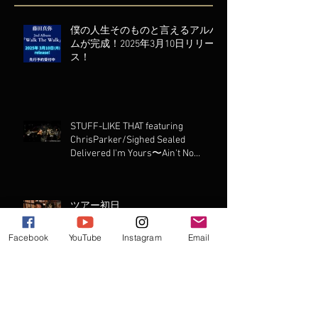
僕の人生そのものと言えるアルバ
ムが完成！2025年3月10日リリー
ス！
STUFF-LIKE THAT featuring
ChrisParker/Sighed Sealed
Delivered I'm Yours〜Ain't No
Mountain High Enough
ツアー初日
Facebook
YouTube
Instagram
Email
このトリオで初LIVE演ります！