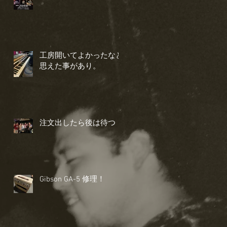
工房開いてよかったなと
思えた事があり。
注文出したら後は待つ
Gibson GA-5 修理！