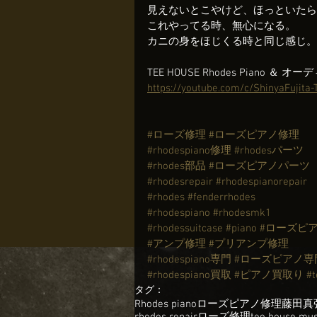
見えないとこやけど、ほっといたら
これやってる時、無心になる。
カニの身をほじくる時と同じ感じ。
TEE HOUSE Rhodes Piano ＆ 
https://youtube.com/c/ShinyaFujita
#ローズ修理
#ローズピアノ修理
#rhodespiano修理
#rhodesパーツ
#rhodes部品
#ローズピアノパーツ
#rhodesrepair
#rhodespianorepair
#rhodes
#fenderrhodes
#rhodespiano
#rhodesmk1
#rhodessuitcase
#piano
#ローズピ
#アンプ修理
#プリアンプ修理
#rhodespiano専門
#ローズピアノ専
#rhodespiano買取
#ピアノ買取り
#
タグ：
Rhodes piano
ローズピアノ修理
藤田真