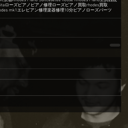
ic
京都
Rhodes Piano Suitcase
tee house Rhodes Piano工房
西院
ita
ローズピアノ
ピアノ修理
ローズピアノ買取
rhodes買取
odes mk1
エレピアン修理
楽器修理
10分ピアノ
ローズパーツ