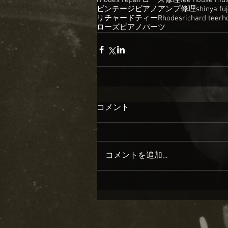
rhodes repair
ローズ修理
tee house mus
ビンテージピアノ
アンプ修理
shinya fuj
リチャードティー
Rhodes
richard tee
rh
ローズピアノパーツ
コメント
コメントを追加…