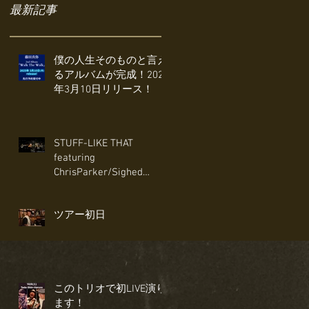
最新記事
僕の人生そのものと言え
るアルバムが完成！2025
年3月10日リリース！
STUFF-LIKE THAT
featuring
ChrisParker/Sighed
Sealed Delivered I'm
Yours〜Ain't No Mountain
ツアー初日
High Enough
このトリオで初LIVE演り
ます！