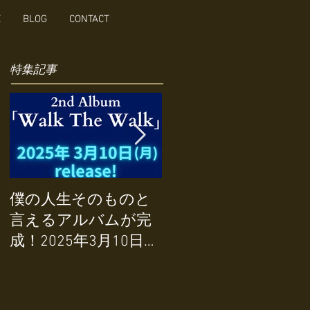
E
BLOG
CONTACT
特集記事
STUFF-LIKE THAT
僕の人生そのものと
featuring
言えるアルバムが完
ChrisParker/Sighed
成！2025年3月10日リ
Sealed Delivered I'm
リース！
Yours〜Ain't No
Mountain High Enough