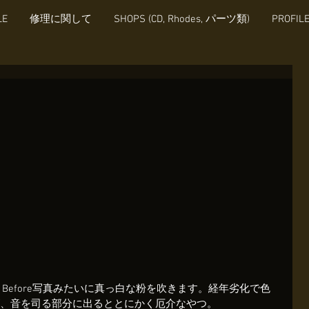
LE
修理に関して
SHOPS (CD, Rhodes, パーツ類)
PROFIL
、Before写真みたいに真っ白な粉を吹きます。経年劣化で色
、音を司る部分に出るととにかく厄介なやつ。