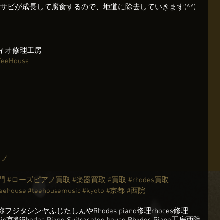
サビが成長して腐食するので、地道に除去していきます(^^)
オーディオ修理工房
-TeeHouse
アノ
門
#ローズピアノ買取
#楽器買取
#買取
#rhodes買取
teehouse
#teehousemusic
#kyoto
#京都
#西院
弥
フジタシンヤ
ふじたしんや
Rhodes piano修理
rhodes修理