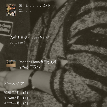
嬉しい。。。ホント
に。。。
入荷！希少Rhodes Mark1
Suitcase！
Rhodes Piano今日から音
を作る工程へ
アーカイブ
2025年2月
（1）
1件の記事
2024年5月
（1）
1件の記事
2022年9月
（4）
4件の記事