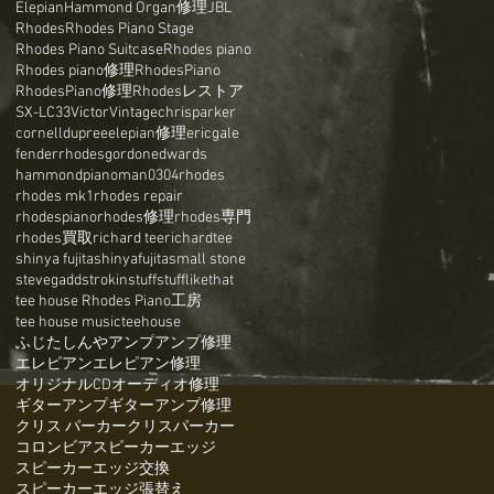
Elepian
Hammond Organ修理
JBL
Rhodes
Rhodes Piano Stage
Rhodes Piano Suitcase
Rhodes piano
Rhodes piano修理
RhodesPiano
RhodesPiano修理
Rhodesレストア
SX-LC33
Victor
Vintage
chrisparker
cornelldupree
elepian修理
ericgale
fenderrhodes
gordonedwards
hammond
pianoman0304
rhodes
rhodes mk1
rhodes repair
rhodespiano
rhodes修理
rhodes専門
rhodes買取
richard tee
richardtee
shinya fujita
shinyafujita
small stone
stevegadd
strokin
stuff
stufflikethat
tee house Rhodes Piano工房
tee house music
teehouse
ふじたしんや
アンプ
アンプ修理
エレピアン
エレピアン修理
オリジナルCD
オーディオ修理
ギターアンプ
ギターアンプ修理
クリス パーカー
クリスパーカー
コロンビア
スピーカーエッジ
スピーカーエッジ交換
スピーカーエッジ張替え