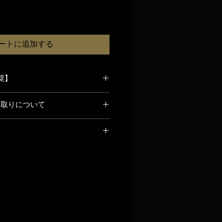
ートに追加する
奨】
方法について】
引取りについて
ビンテージ楽器のため、通常の宅配
しておりません。以下いずれかの方
少しているスーツケースモデルの中
す。
が少なく、現状で全鍵盤から問題な
】
少性が高くなっております。メンテ
都市内）まで、直接車両でお越しい
期不良はもちろん､納品1ヶ月以内の
の即戦力としてご検討ください。
しております。積み込み時は必要に
し､交通費､宿泊費等は別】
します。
性、および中古品であることをご理
者による配送】
る方のみご購入をお願いいたしま
カーキャビネット
器専門の運送業者（ピアノ運送等）
のご負担をいただける場合のみ、業
ましたらコメント欄よりお問い合わ
応いたします。
ハードケース蓋）