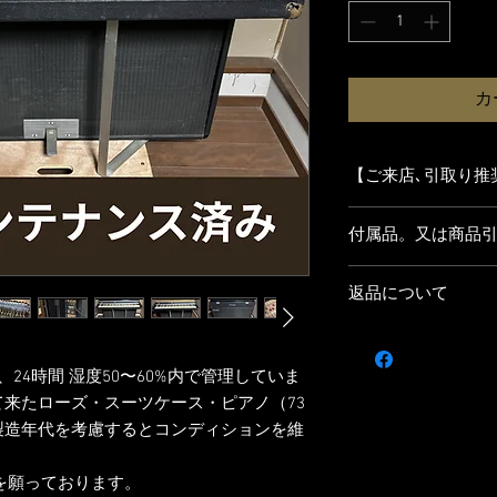
カ
【ご来店､引取り推
【配送・お引き渡し
付属品。又は商品
本商品は重量物かつ
便での発送には対応
市場での流通数が減
法での対応となりま
返品について
でも、パーツの欠損
① 【直接お引き取り
く音が出る個体は希
当方の指定場所（京
ご来店の方には、初
ナンスやスタジオで
ただける方を対象と
調整や調律は無料【但
【付属品】
24時間 湿度50〜60%内で管理していま
応じてサポートいた
ビンテージ楽器の特
・鍵盤部本体
て来たローズ・スーツケース・ピアノ（73
② 【楽器専門運送業
解､ご了承いただけ
・アンプ内蔵スピー
購入者様側にて、楽
す。
製造年代を考慮するとコンディションを維
・専用接続ケーブル
の手配および配送料
ご不明な点がござい
・電源ケーブル
者への引き渡しに対
せください。
事を願っております。
・フロントカバー（