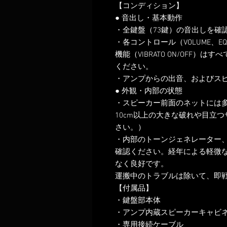
【コンディション】
● 音出し・基本動作
・全鍵盤（73鍵）の音出しを確
・各コントロール（VOLUME、EQ、
機能（VIBRATO ON/OFF
ください。
・アンプからの出音、およびス
● 外観・内部の状態
・スピーカー前面のネットには
10cm以上の大きな破れや目立
さい。）
・内部のトーンジェネレーター
確認ください。経年による軽微
なく良好です。
運搬中のトラブルは除いて、即
【付属品】
・鍵盤部本体
・アンプ内蔵スピーカーキャビ
・専用接続ケーブル