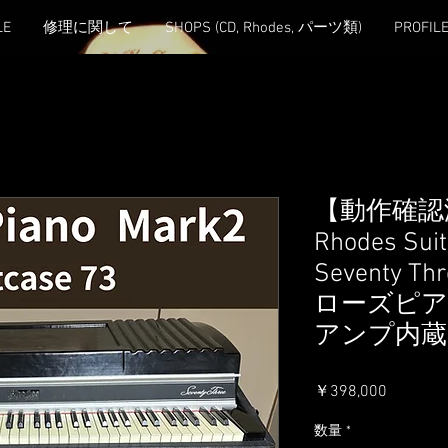
LE
修理に関して
SHOPS (CD, Rhodes, パーツ類)
PROFIL
【動作確認
Rhodes Sui
Seventy 
ローズピア
アンプ内蔵
価
￥398,000
格
数量
*